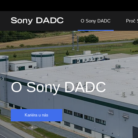
O Sony DADC
Proč
O Sony DADC
Kariéra u nás