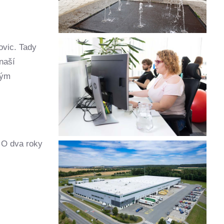
ovic. Tady
naší
kým
. O dva roky