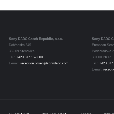
Sony DADC Czech Republic, s.r.o.
Sony DADC Cze
Dobřanská 545
European Servi
332 09 Štěnovice
Poděbradova 2
Tel.:
+420 377 159 600
301 00 Plzeň
E-mail:
reception.pilsen@sonydadc.com
Tel.:
+420 377
E-mail:
recept