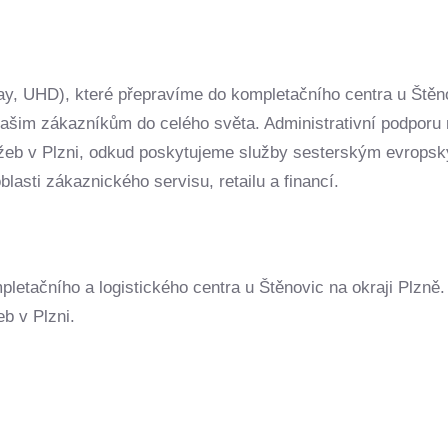
y, UHD), které přepravíme do kompletačního centra u Štěn
našim zákazníkům do celého světa. Administrativní podporu 
lužeb v Plzni, odkud poskytujeme služby sesterským evrops
asti zákaznického servisu, retailu a financí.
letačního a logistického centra u Štěnovic na okraji Plzně
b v Plzni.