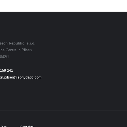
ch Republic, s.r.o.
ce Centre in Pilsen
842/1
 159 241
ion.pilsen@sonydadc.com